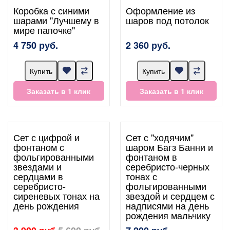
Коробка с синими
Оформление из
шарами "Лучшему в
шаров под потолок
мире папочке"
4 750 руб.
2 360 руб.
Купить
Купить
Заказать в 1 клик
Заказать в 1 клик
Сет с цифрой и
Сет с "ходячим"
фонтаном с
шаром Багз Банни и
фольгированными
фонтаном в
звездами и
серебристо-черных
сердцами в
тонах с
серебристо-
фольгированными
сиреневых тонах на
звездой и сердцем с
день рождения
надписями на день
рождения мальчику