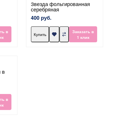
Звезда фольгированная
серебряная
400 руб.
ть в
Заказать в
Купить
ик
1 клик
 в
ть в
ик