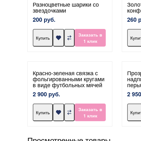
Разноцветные шарики со
Золо
звездочками
конф
200 руб.
260 
Заказать в
Купить
Купи
1 клик
Красно-зеленая связка с
Проз
фольгированными кругами
надп
в виде футбольных мячей
перь
2 900 руб.
2 950
Заказать в
Купить
Купи
1 клик
Просмотренные товары