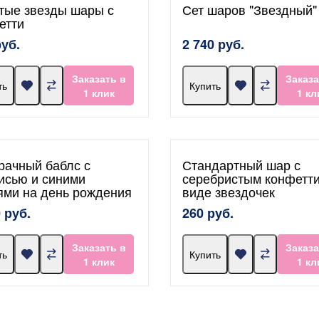
тые звезды шары с
Сет шаров "Звездный"
етти
руб.
2 740 руб.
Заказать в
Заказа
ть
Купить
1 клик
1 кл
рачный баблс с
Стандартный шар с
исью и синими
серебристым конфетти
ями на день рождения
виде звездочек
 руб.
260 руб.
Заказать в
Заказа
ть
Купить
1 клик
1 кл