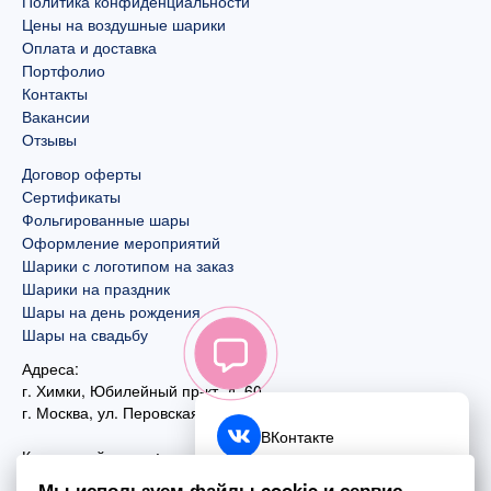
Политика конфиденциальности
Цены на воздушные шарики
Оплата и доставка
Портфолио
Контакты
Вакансии
Отзывы
Договор оферты
Сертификаты
Фольгированные шары
Оформление мероприятий
Шарики с логотипом на заказ
Шарики на праздник
Шары на день рождения
Шары на свадьбу
Адреса:
г. Химки, Юбилейный пр-кт, д. 60
г. Москва
,
ул. Перовская, д. 59
ВКонтакте
Контактный номер:
+7 (925) 585-74-27
Telegram
Мы используем файлы cookie и сервис