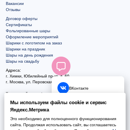
Вакансии
Отзывы
Договор оферты
Сертификаты
Фольгированные шары
Оформление мероприятий
Шарики с логотипом на заказ
Шарики на праздник
Шары на день рождения
Шары на свадьбу
Адреса:
г. Химки, Юбилейный пр-кт, д. 60
г. Москва
,
ул. Перовская, д. 59
ВКонтакте
Контактный номер:
+7 (925) 585-74-27
Telegram
Мы используем файлы cookie и сервис
+7 (495) 970-44-75
Яндекс.Метрика
MAX
Почта:
Это необходимо для полноценного функционирования
mail@esta-fiesta.ru
Обратный звонок
сайта. Продолжая использовать сайт, вы соглашаетесь