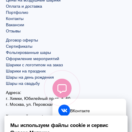
Оплата и доставка
Портфолио
Контакты
Вакансии
Отзывы
Договор оферты
Сертификаты
Фольгированные шары
Оформление мероприятий
Шарики с логотипом на заказ
Шарики на праздник
Шары на день рождения
Шары на свадьбу
Адреса:
г. Химки, Юбилейный пр-кт, д. 60
г. Москва
,
ул. Перовская, д. 59
ВКонтакте
Контактный номер:
+7 (925) 585-74-27
Telegram
Мы используем файлы cookie и сервис
+7 (495) 970-44-75