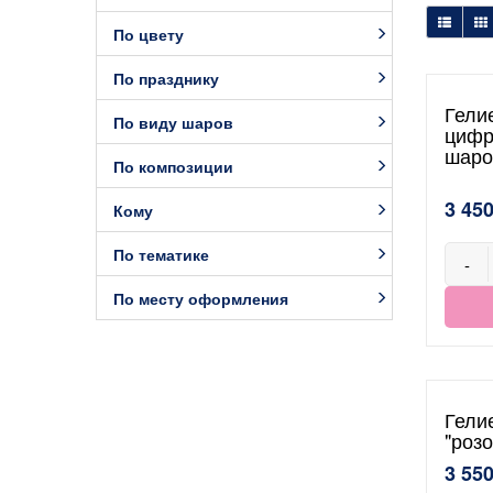
По цвету
По празднику
Гели
По виду шаров
цифр
шаро
По композиции
3 450
Кому
По тематике
-
По месту оформления
Гели
"роз
3 550