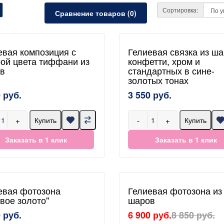
Сортировка:
Сравнение товаров (0)
евая композиция с
Гелиевая связка из ша
ой цвета тиффани из
конфетти, хром и
в
стандартных в сине-
золотых тонах
 руб.
3 550 руб.
+
-
+
Купить
Купить
Заказать в 1 клик
Заказать в 1 клик
евая фотозона
Гелиевая фотозона из
овое золото"
шаров
 руб.
6 900 руб.
8 850 руб.