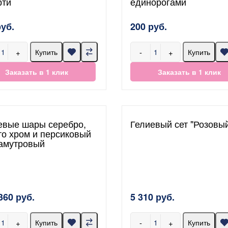
рти
единорогами
руб.
200 руб.
+
-
+
Купить
Купить
Заказать в 1 клик
Заказать в 1 клик
евые шары серебро,
Гелиевый сет "Розовы
то хром и персиковый
амутровый
360 руб.
5 310 руб.
+
-
+
Купить
Купить