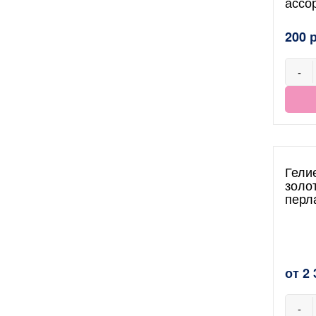
ассо
200 
-
Гели
золо
перл
от 2 
-