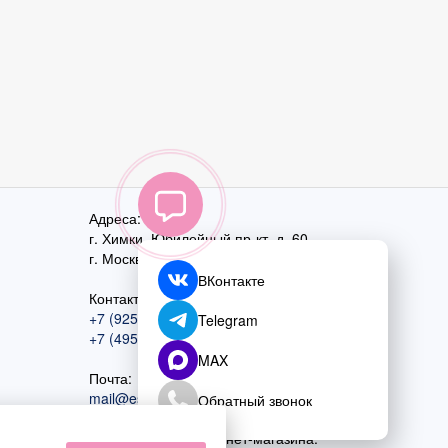
Адреса:
г. Химки, Юбилейный пр-кт, д. 60
г. Москва
,
ул. Перовская, д. 59
ВКонтакте
Контактный номер:
+7 (925) 585-74-27
Telegram
+7 (495) 970-44-75
MAX
Почта:
mail@esta-fiesta.ru
Обратный звонок
Режим работы интернет-магазина: