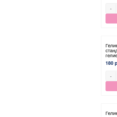
-
Гели
стан
гели
180 
-
Гели