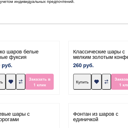
 учетом индивидуальных предпочтений.
ко шаров белые
Классические шары с
вые фуксия
мелким золотым конф
 руб.
260 руб.
Заказать в
Заказа
ть
Купить
1 клик
1 кл
евые шары с
Фонтан из шаров с
орогами
единичкой