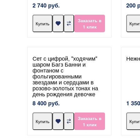
2 740 руб.
200 
Заказать в
Купить
Купи
1 клик
Сет с цифрой, "ходячим"
Нежн
шаром Багз Банни и
фонтаном с
фольгированными
звездами и сердцами в
розово-золотых тонах на
день рождения девочке
8 400 руб.
1 350
Заказать в
Купить
Купи
1 клик