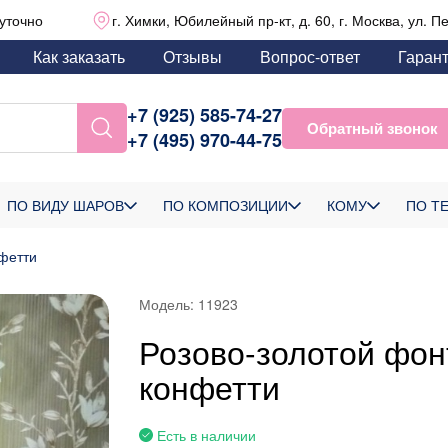
уточно
г. Химки, Юбилейный пр-кт, д. 60, г. Москва, ул. П
Как заказать
Отзывы
Вопрос-ответ
Гаран
+7 (925) 585-74-27
Обратный звонок
+7 (495) 970-44-75
ПО ВИДУ ШАРОВ
ПО КОМПОЗИЦИИ
КОМУ
ПО Т
нфетти
Модель:
11923
Розово-золотой фон
конфетти
Есть в наличии