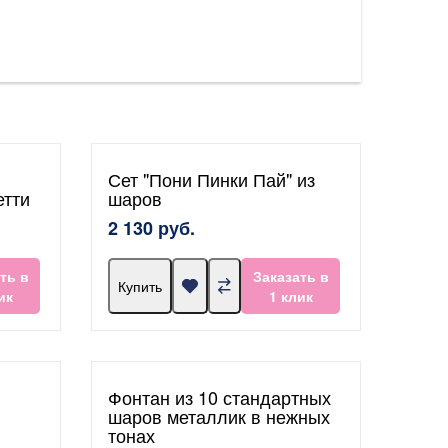
Сет "Пони Пинки Пай" из
етти
шаров
2 130 руб.
ть в
Заказать в
Купить
ик
1 клик
Фонтан из 10 стандартных
шаров металлик в нежных
тонах