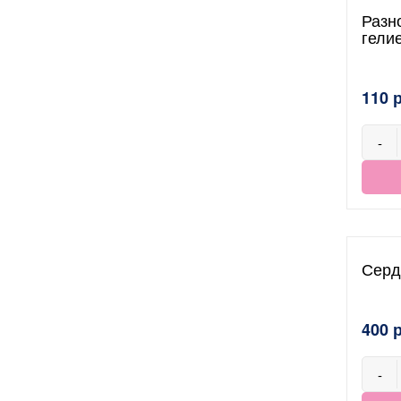
Разн
гели
110 
-
Серд
400 
-