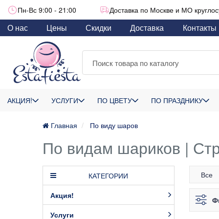
Пн-Вс 9:00 - 21:00
Доставка по Москве и МО круглос
О нас
Цены
Скидки
Доставка
Контакты
АКЦИЯ!
УСЛУГИ
ПО ЦВЕТУ
ПО ПРАЗДНИКУ
Главная
По виду шаров
По видам шариков | Ст
Все
КАТЕГОРИИ
Акция!
Ф
Услуги