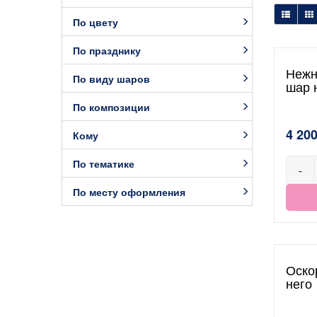
По цвету
По празднику
Нежн
По виду шаров
шар 
По композиции
4 200
Кому
По тематике
-
По месту оформления
Оско
него