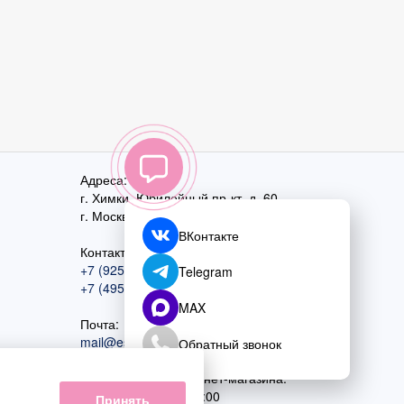
Адреса:
г. Химки, Юбилейный пр-кт, д. 60
г. Москва
,
ул. Перовская, д. 59
ВКонтакте
Контактный номер:
+7 (925) 585-74-27
Telegram
+7 (495) 970-44-75
MAX
Почта:
mail@esta-fiesta.ru
Обратный звонок
Режим работы интернет-магазина:
ПН-ВС с 09:00 до 21:00
Принять