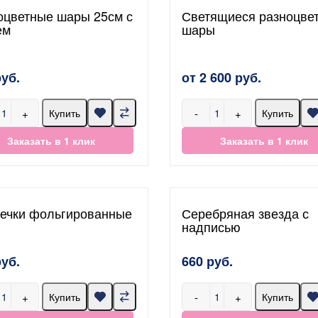
оцветные шары 25см с
Светящиеся разноцве
ем
шары
руб.
от 2 600 руб.
+
-
+
Купить
Купить
Заказать в 1 клик
Заказать в 1 клик
ечки фольгированные
Серебряная звезда с
надписью
руб.
660 руб.
+
-
+
Купить
Купить