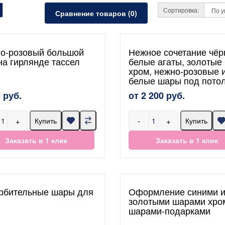
Сортировка:
Сравнение товаров (0)
о-розовый большой
Нежное сочетание чёр
на гирлянде тассел
белые агаты, золотые
хром, нежно-розовые 
белые шары под пото
 руб.
от 2 200 руб.
+
-
+
Купить
Купить
Заказать в 1 клик
Заказать в 1 клик
рбительные шары для
Оформление синими 
золотыми шарами хро
шарами-подарками