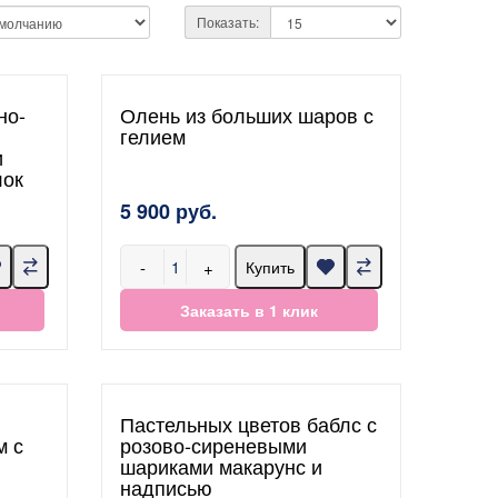
Показать:
но-
Олень из больших шаров с
гелием
и
лок
5 900 руб.
-
+
Купить
Заказать в 1 клик
и
Пастельных цветов баблс с
м с
розово-сиреневыми
шариками макарунс и
надписью