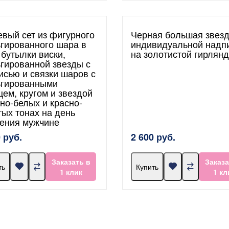
евый сет из фигурного
Черная большая звезд
гированного шара в
индивидуальной надп
 бутылки виски,
на золотистой гирлян
гированной звезды с
исью и связки шаров с
гированными
цем, кругом и звездой
рно-белых и красно-
тых тонах на день
ения мужчине
 руб.
2 600 руб.
Заказать в
Заказа
ть
Купить
1 клик
1 кл