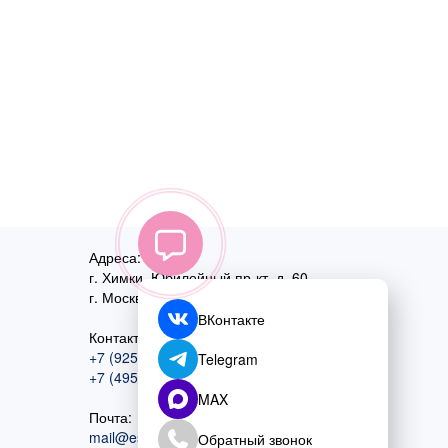
Адреса:
г. Химки, Юбилейный пр-кт, д. 60
г. Москва
,
ул. Перовская, д. 59
ВКонтакте
Контактный номер:
+7 (925) 585-74-27
Telegram
+7 (495) 970-44-75
MAX
Почта:
mail@esta-fiesta.ru
Обратный звонок