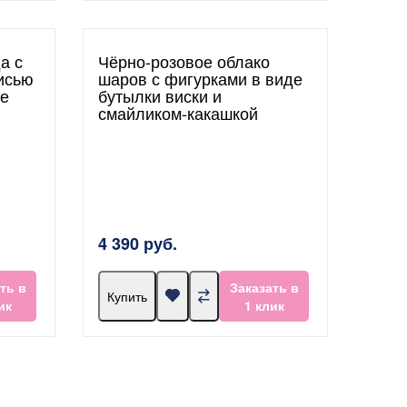
а с
Чёрно-розовое облако
исью
шаров с фигурками в виде
де
бутылки виски и
смайликом-какашкой
4 390 руб.
ть в
Заказать в
Купить
ик
1 клик