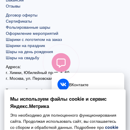
Отзывы
Договор оферты
Сертификаты
Фольгированные шары
Оформление мероприятий
Шарики с логотипом на заказ
Шарики на праздник
Шары на день рождения
Шары на свадьбу
Адреса:
г. Химки, Юбилейный пр-кт, д. 60
г. Москва
,
ул. Перовская, д. 59
ВКонтакте
Контактный номер:
+7 (925) 585-74-27
Telegram
Мы используем файлы cookie и сервис
+7 (495) 970-44-75
Яндекс.Метрика
MAX
Почта:
Это необходимо для полноценного функционирования
mail@esta-fiesta.ru
Обратный звонок
сайта. Продолжая использовать сайт, вы соглашаетесь
со сбором и обработкой данных. Подробнее про
cookie