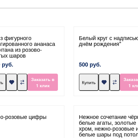
из фигурного
Белый круг с надпись
гированного ананаса
днём рождения"
нтана из розово-
тых шаров
 руб.
500 руб.
Заказать в
Заказа
ть
Купить
1 клик
1 кл
о-розовые цифры
Нежное сочетание чёр
белые агаты, золотые
хром, нежно-розовые 
белые шары под пото