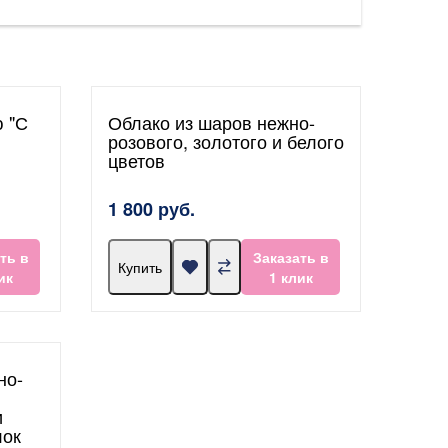
ю "С
Облако из шаров нежно-
розового, золотого и белого
цветов
1 800 руб.
ть в
Заказать в
Купить
ик
1 клик
но-
и
лок