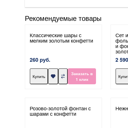
Рекомендуемые товары
Классические шары с
Сет 
мелким золотым конфетти
фоль
и фо
золо
260 руб.
2 590
Заказать в
Купить
Купи
1 клик
Розово-золотой фонтан с
Нежн
шарами с конфетти