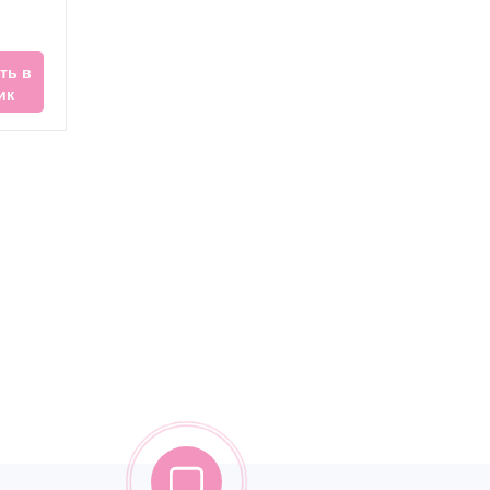
ть в
ик