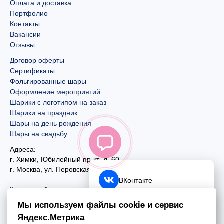
Оплата и доставка
Портфолио
Контакты
Вакансии
Отзывы
Договор оферты
Сертификаты
Фольгированные шары
Оформление мероприятий
Шарики с логотипом на заказ
Шарики на праздник
Шары на день рождения
Шары на свадьбу
Адреса:
г. Химки, Юбилейный пр-кт, д. 60
г. Москва
,
ул. Перовская, д. 59
ВКонтакте
Контактный номер:
+7 (925) 585-74-27
Telegram
Мы используем файлы cookie и сервис
+7 (495) 970-44-75
Яндекс.Метрика
MAX