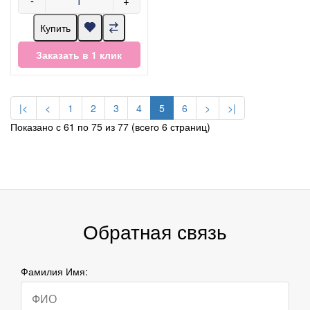
-
+
Купить
Заказать в 1 клик
|<
<
1
2
3
4
5
6
>
>|
Показано с 61 по 75 из 77 (всего 6 страниц)
Обратная связь
Фамилия Имя: