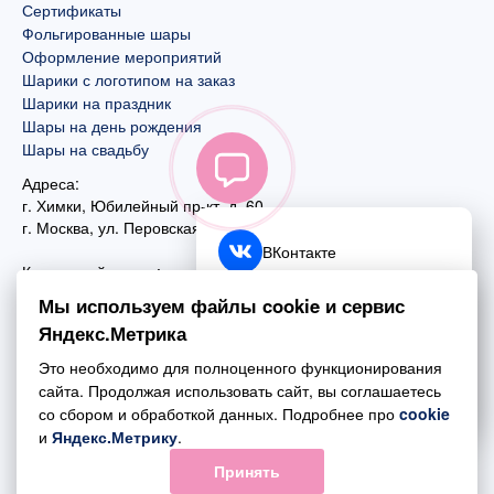
Сертификаты
Фольгированные шары
Оформление мероприятий
Шарики с логотипом на заказ
Шарики на праздник
Шары на день рождения
Шары на свадьбу
Адреса:
г. Химки, Юбилейный пр-кт, д. 60
г. Москва
,
ул. Перовская, д. 59
ВКонтакте
Контактный номер:
+7 (925) 585-74-27
Telegram
Мы используем файлы cookie и сервис
+7 (495) 970-44-75
Яндекс.Метрика
MAX
Почта:
Это необходимо для полноценного функционирования
mail@esta-fiesta.ru
Обратный звонок
сайта. Продолжая использовать сайт, вы соглашаетесь
со сбором и обработкой данных. Подробнее про
cookie
Режим работы интернет-магазина:
и
Яндекс.Метрику
.
ПН-ВС с 09:00 до 21:00
Принять