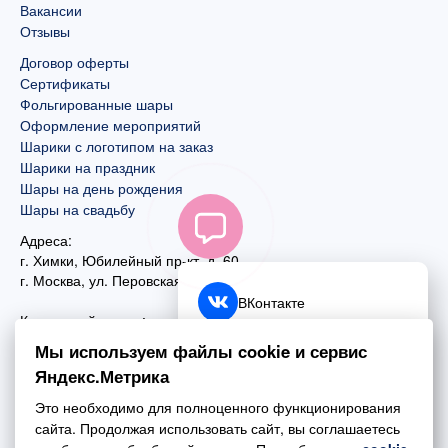
Вакансии
Отзывы
Договор оферты
Сертификаты
Фольгированные шары
Оформление мероприятий
Шарики с логотипом на заказ
Шарики на праздник
Шары на день рождения
Шары на свадьбу
Адреса:
г. Химки, Юбилейный пр-кт, д. 60
г. Москва
,
ул. Перовская, д. 59
ВКонтакте
Контактный номер:
+7 (925) 585-74-27
Telegram
Мы используем файлы cookie и сервис
+7 (495) 970-44-75
Яндекс.Метрика
MAX
Почта:
Это необходимо для полноценного функционирования
mail@esta-fiesta.ru
Обратный звонок
сайта. Продолжая использовать сайт, вы соглашаетесь