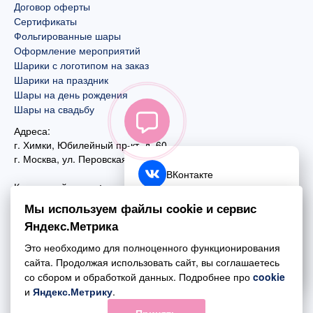
Договор оферты
Сертификаты
Фольгированные шары
Оформление мероприятий
Шарики с логотипом на заказ
Шарики на праздник
Шары на день рождения
Шары на свадьбу
Адреса:
г. Химки, Юбилейный пр-кт, д. 60
г. Москва
,
ул. Перовская, д. 59
ВКонтакте
Контактный номер:
+7 (925) 585-74-27
Telegram
Мы используем файлы cookie и сервис
+7 (495) 970-44-75
Яндекс.Метрика
MAX
Почта:
Это необходимо для полноценного функционирования
mail@esta-fiesta.ru
Обратный звонок
сайта. Продолжая использовать сайт, вы соглашаетесь
со сбором и обработкой данных. Подробнее про
cookie
Режим работы интернет-магазина:
и
Яндекс.Метрику
.
ПН-ВС с 09:00 до 21:00