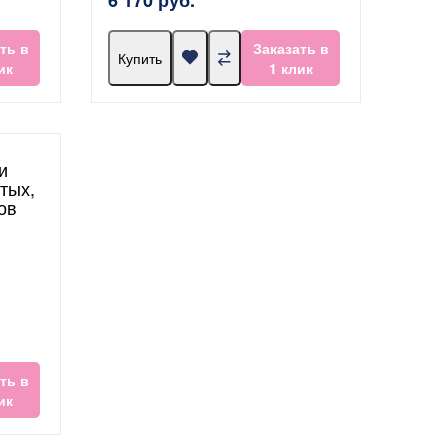
ть в
Заказать в
Купить
ик
1 клик
и
тых,
ов
ть в
ик