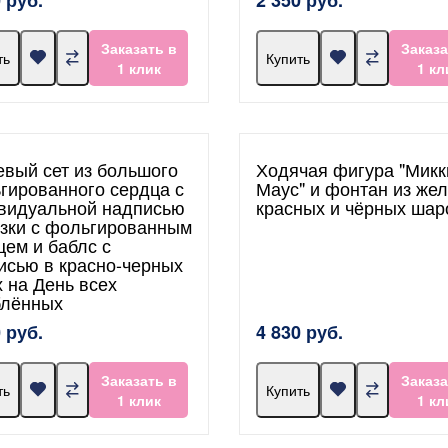
Заказать в
Заказа
ть
Купить
1 клик
1 кл
евый сет из большого
Ходячая фигура "Микк
гированного сердца с
Маус" и фонтан из жел
видуальной надписью
красных и чёрных шар
язки с фольгированным
цем и баблс с
исью в красно-черных
х на День всех
лённых
 руб.
4 830 руб.
Заказать в
Заказа
ть
Купить
1 клик
1 кл