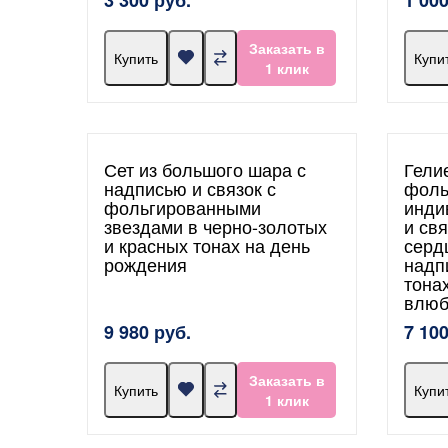
Заказать в
Купить
Купи
1 клик
Сет из большого шара с
Гели
надписью и связок с
фоль
фольгированными
инди
звездами в черно-золотых
и св
и красных тонах на день
серд
рождения
надп
тона
влюб
9 980 руб.
7 100
Заказать в
Купить
Купи
1 клик