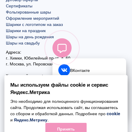
Сертификаты
Фольгированные шары
Оформление мероприятий
Шарики с логотипом на заказ
Шарики на праздник
Шары на день рождения
Шары на свадьбу
Адреса:
г. Химки, Юбилейный пр-кт, д. 60
г. Москва
,
ул. Перовская, д. 59
ВКонтакте
Контактный номер:
+7 (925) 585-74-27
Telegram
Мы используем файлы cookie и сервис
+7 (495) 970-44-75
Яндекс.Метрика
MAX
Почта:
Это необходимо для полноценного функционирования
mail@esta-fiesta.ru
Обратный звонок
сайта. Продолжая использовать сайт, вы соглашаетесь
со сбором и обработкой данных. Подробнее про
cookie
Режим работы интернет-магазина:
и
Яндекс.Метрику
.
ПН-ВС с 09:00 до 21:00
Принять