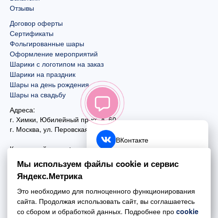
Отзывы
Договор оферты
Сертификаты
Фольгированные шары
Оформление мероприятий
Шарики с логотипом на заказ
Шарики на праздник
Шары на день рождения
Шары на свадьбу
Адреса:
г. Химки, Юбилейный пр-кт, д. 60
г. Москва
,
ул. Перовская, д. 59
ВКонтакте
Контактный номер:
+7 (925) 585-74-27
Telegram
Мы используем файлы cookie и сервис
+7 (495) 970-44-75
Яндекс.Метрика
MAX
Почта:
Это необходимо для полноценного функционирования
mail@esta-fiesta.ru
Обратный звонок
сайта. Продолжая использовать сайт, вы соглашаетесь
со сбором и обработкой данных. Подробнее про
cookie
Режим работы интернет-магазина: