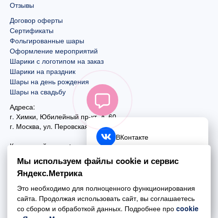
Отзывы
Договор оферты
Сертификаты
Фольгированные шары
Оформление мероприятий
Шарики с логотипом на заказ
Шарики на праздник
Шары на день рождения
Шары на свадьбу
Адреса:
г. Химки, Юбилейный пр-кт, д. 60
г. Москва
,
ул. Перовская, д. 59
ВКонтакте
Контактный номер:
+7 (925) 585-74-27
Telegram
Мы используем файлы cookie и сервис
+7 (495) 970-44-75
Яндекс.Метрика
MAX
Почта:
Это необходимо для полноценного функционирования
mail@esta-fiesta.ru
Обратный звонок
сайта. Продолжая использовать сайт, вы соглашаетесь
со сбором и обработкой данных. Подробнее про
cookie
Режим работы интернет-магазина: