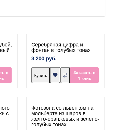
убой,
Серебряная цифра и
овый
фонтан в голубых тонах
3 200 руб.
ть в
Заказать в
Купить
ик
1 клик
ного
Фотозона со львенком на
ки с
мольберте из шаров в
желто-оранжевых и зелено-
голубых тонах