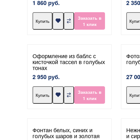
1 860 руб.
2 350
Заказать в
Купить
Купи
1 клик
Оформление из баблс с
Фото
кисточкой тассел в голубых
голу
тонах
2 950 руб.
27 0
Заказать в
Купить
Купи
1 клик
Фонтан белых, синих и
Нежн
голубых шаров и золотая
и си