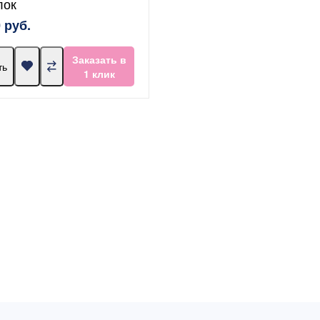
лок
 руб.
Заказать в
ть
1 клик