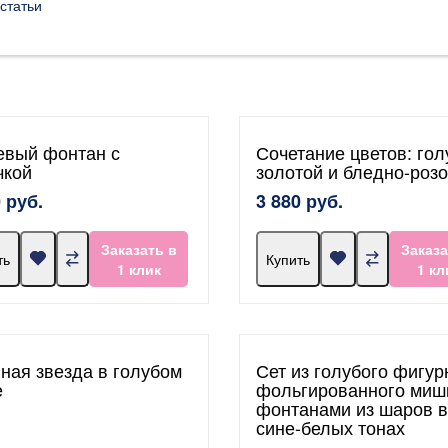
статьи
евый фонтан с
Сочетание цветов: гол
чкой
золотой и бледно-роз
 руб.
3 880 руб.
Заказать в
Заказа
ть
Купить
1 клик
1 кл
ная звезда в голубом
Сет из голубого фигур
е
фольгированного миш
фонтанами из шаров в
сине-белых тонах