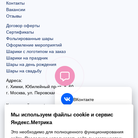
Контакты
Вакансии
Отзывы
Договор оферты
Сертификаты
Фольгированные шары
Оформление мероприятий
Шарики с логотипом на заказ
Шарики на праздник
Шары на день рождения
Шары на свадьбу
Адреса:
г. Химки, Юбилейный пр-кт, д. 60
г. Москва
,
ул. Перовская, д. 59
ВКонтакте
Контактный номер:
+7 (925) 585-74-27
Telegram
Мы используем файлы cookie и сервис
+7 (495) 970-44-75
Яндекс.Метрика
MAX
Почта:
Это необходимо для полноценного функционирования
mail@esta-fiesta.ru
Обратный звонок