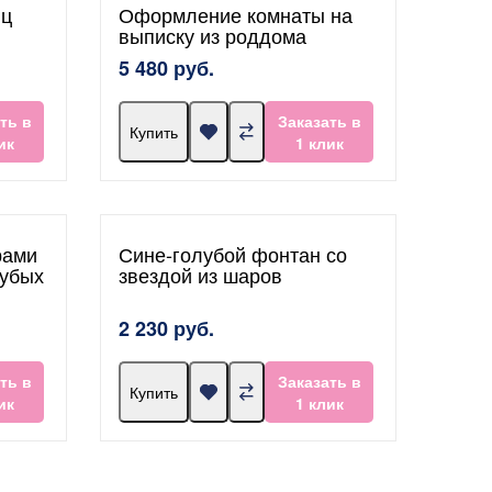
нц
Оформление комнаты на
выписку из роддома
5 480 руб.
ть в
Заказать в
Купить
ик
1 клик
рами
Сине-голубой фонтан со
лубых
звездой из шаров
2 230 руб.
ть в
Заказать в
Купить
ик
1 клик