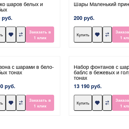
ко шаров белых и
Шары Маленький при
бых
 руб.
200 руб.
Заказать в
Заказа
ть
Купить
1 клик
1 кл
зона с шарами в бело-
Набор фонтанов с ша
бых тонах
баблс в бежевых и го
тонах
00 руб.
13 190 руб.
Заказать в
Заказа
ть
Купить
1 клик
1 кл