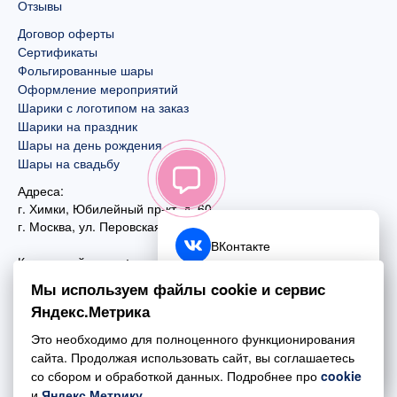
Отзывы
Договор оферты
Сертификаты
Фольгированные шары
Оформление мероприятий
Шарики с логотипом на заказ
Шарики на праздник
Шары на день рождения
Шары на свадьбу
Адреса:
г. Химки, Юбилейный пр-кт, д. 60
г. Москва
,
ул. Перовская, д. 59
ВКонтакте
Контактный номер:
+7 (925) 585-74-27
Telegram
Мы используем файлы cookie и сервис
+7 (495) 970-44-75
Яндекс.Метрика
MAX
Почта:
Это необходимо для полноценного функционирования
mail@esta-fiesta.ru
Обратный звонок
сайта. Продолжая использовать сайт, вы соглашаетесь
со сбором и обработкой данных. Подробнее про
cookie
Режим работы интернет-магазина:
и
Яндекс.Метрику
.