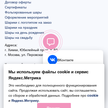
Договор оферты
Сертификаты
Фольгированные шары
Оформление мероприятий
Шарики с логотипом на заказ
Шарики на праздник
Шары на день рождения
Шары на свадьбу
Адреса:
г. Химки, Юбилейный пр-кт, д. 60
г. Москва
,
ул. Перовская, д. 59
ВКонтакте
Контактный номер:
+7 (925) 585-74-27
Telegram
Мы используем файлы cookie и сервис
+7 (495) 970-44-75
Яндекс.Метрика
MAX
Почта:
Это необходимо для полноценного функционирования
mail@esta-fiesta.ru
Обратный звонок
сайта. Продолжая использовать сайт, вы соглашаетесь
со сбором и обработкой данных. Подробнее про
cookie
Режим работы интернет-магазина:
и
Яндекс.Метрику
.
ПН-ВС с 09:00 до 21:00
Принять