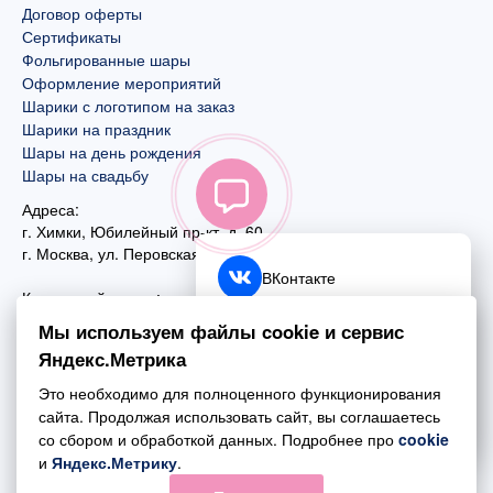
Договор оферты
Сертификаты
Фольгированные шары
Оформление мероприятий
Шарики с логотипом на заказ
Шарики на праздник
Шары на день рождения
Шары на свадьбу
Адреса:
г. Химки, Юбилейный пр-кт, д. 60
г. Москва
,
ул. Перовская, д. 59
ВКонтакте
Контактный номер:
+7 (925) 585-74-27
Telegram
Мы используем файлы cookie и сервис
+7 (495) 970-44-75
Яндекс.Метрика
MAX
Почта:
Это необходимо для полноценного функционирования
mail@esta-fiesta.ru
Обратный звонок
сайта. Продолжая использовать сайт, вы соглашаетесь
со сбором и обработкой данных. Подробнее про
cookie
Режим работы интернет-магазина:
и
Яндекс.Метрику
.
ПН-ВС с 09:00 до 21:00