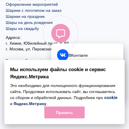
Оформление мероприятий
Шарики с логотипом на заказ
Шарики на праздник
Шары на день рождения
Шары на свадьбу
Адреса:
г. Химки, Юбилейный пр-кт, д. 60
г. Москва
,
ул. Перовская, д. 59
ВКонтакте
Контактный номер:
+7 (925) 585-74-27
Telegram
Мы используем файлы cookie и сервис
+7 (495) 970-44-75
Яндекс.Метрика
MAX
Почта:
Это необходимо для полноценного функционирования
mail@esta-fiesta.ru
Обратный звонок
сайта. Продолжая использовать сайт, вы соглашаетесь
со сбором и обработкой данных. Подробнее про
cookie
Режим работы интернет-магазина:
и
Яндекс.Метрику
.
ПН-ВС с 09:00 до 21:00
Принять