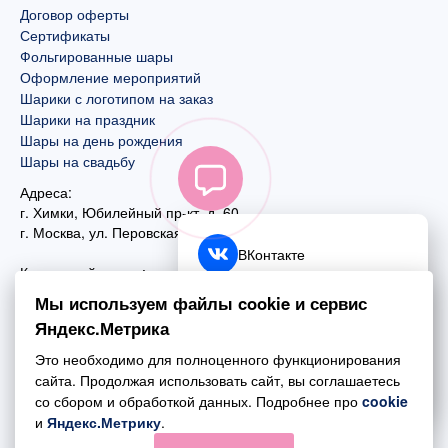
Договор оферты
Сертификаты
Фольгированные шары
Оформление мероприятий
Шарики с логотипом на заказ
Шарики на праздник
Шары на день рождения
Шары на свадьбу
Адреса:
г. Химки, Юбилейный пр-кт, д. 60
г. Москва
,
ул. Перовская, д. 59
ВКонтакте
Контактный номер:
+7 (925) 585-74-27
Telegram
Мы используем файлы cookie и сервис
+7 (495) 970-44-75
Яндекс.Метрика
MAX
Почта:
Это необходимо для полноценного функционирования
mail@esta-fiesta.ru
Обратный звонок
сайта. Продолжая использовать сайт, вы соглашаетесь
со сбором и обработкой данных. Подробнее про
cookie
Режим работы интернет-магазина:
и
Яндекс.Метрику
.
ПН-ВС с 09:00 до 21:00