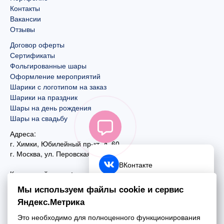
Контакты
Вакансии
Отзывы
Договор оферты
Сертификаты
Фольгированные шары
Оформление мероприятий
Шарики с логотипом на заказ
Шарики на праздник
Шары на день рождения
Шары на свадьбу
Адреса:
г. Химки, Юбилейный пр-кт, д. 60
г. Москва
,
ул. Перовская, д. 59
ВКонтакте
Контактный номер:
+7 (925) 585-74-27
Telegram
Мы используем файлы cookie и сервис
+7 (495) 970-44-75
Яндекс.Метрика
MAX
Почта:
Это необходимо для полноценного функционирования
mail@esta-fiesta.ru