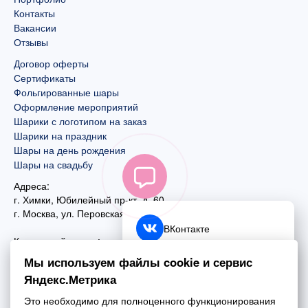
Контакты
Вакансии
Отзывы
Договор оферты
Сертификаты
Фольгированные шары
Оформление мероприятий
Шарики с логотипом на заказ
Шарики на праздник
Шары на день рождения
Шары на свадьбу
Адреса:
г. Химки, Юбилейный пр-кт, д. 60
г. Москва
,
ул. Перовская, д. 59
ВКонтакте
Контактный номер:
+7 (925) 585-74-27
Telegram
Мы используем файлы cookie и сервис
+7 (495) 970-44-75
Яндекс.Метрика
MAX
Почта:
Это необходимо для полноценного функционирования