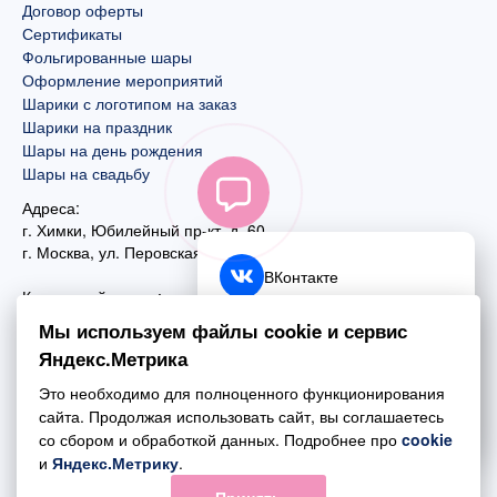
Договор оферты
Сертификаты
Фольгированные шары
Оформление мероприятий
Шарики с логотипом на заказ
Шарики на праздник
Шары на день рождения
Шары на свадьбу
Адреса:
г. Химки, Юбилейный пр-кт, д. 60
г. Москва
,
ул. Перовская, д. 59
ВКонтакте
Контактный номер:
+7 (925) 585-74-27
Telegram
Мы используем файлы cookie и сервис
+7 (495) 970-44-75
Яндекс.Метрика
MAX
Почта:
Это необходимо для полноценного функционирования
mail@esta-fiesta.ru
Обратный звонок
сайта. Продолжая использовать сайт, вы соглашаетесь
со сбором и обработкой данных. Подробнее про
cookie
Режим работы интернет-магазина:
и
Яндекс.Метрику
.
ПН-ВС с 09:00 до 21:00