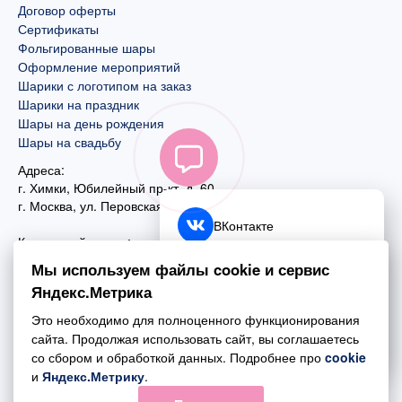
Договор оферты
Сертификаты
Фольгированные шары
Оформление мероприятий
Шарики с логотипом на заказ
Шарики на праздник
Шары на день рождения
Шары на свадьбу
Адреса:
г. Химки, Юбилейный пр-кт, д. 60
г. Москва
,
ул. Перовская, д. 59
ВКонтакте
Контактный номер:
+7 (925) 585-74-27
Telegram
Мы используем файлы cookie и сервис
+7 (495) 970-44-75
Яндекс.Метрика
MAX
Почта:
Это необходимо для полноценного функционирования
mail@esta-fiesta.ru
Обратный звонок
сайта. Продолжая использовать сайт, вы соглашаетесь
со сбором и обработкой данных. Подробнее про
cookie
Режим работы интернет-магазина:
и
Яндекс.Метрику
.
ПН-ВС с 09:00 до 21:00