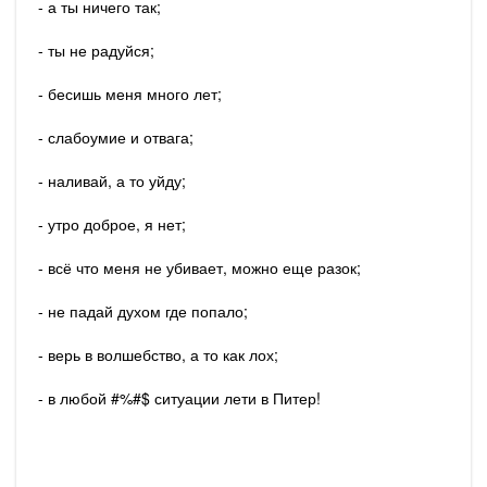
- а ты ничего так;
- ты не радуйся;
- бесишь меня много лет;
- слабоумие и отвага;
- наливай, а то уйду;
- утро доброе, я нет;
- всё что меня не убивает, можно еще разок;
- не падай духом где попало;
- верь в волшебство, а то как лох;
- в любой #%#$ ситуации лети в Питер!