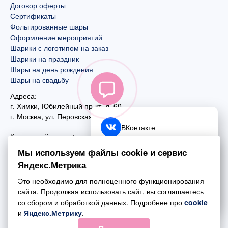
Договор оферты
Сертификаты
Фольгированные шары
Оформление мероприятий
Шарики с логотипом на заказ
Шарики на праздник
Шары на день рождения
Шары на свадьбу
Адреса:
г. Химки, Юбилейный пр-кт, д. 60
г. Москва
,
ул. Перовская, д. 59
ВКонтакте
Контактный номер:
+7 (925) 585-74-27
Telegram
Мы используем файлы cookie и сервис
+7 (495) 970-44-75
Яндекс.Метрика
MAX
Почта:
Это необходимо для полноценного функционирования
mail@esta-fiesta.ru
Обратный звонок
сайта. Продолжая использовать сайт, вы соглашаетесь
со сбором и обработкой данных. Подробнее про
cookie
Режим работы интернет-магазина:
и
Яндекс.Метрику
.
ПН-ВС с 09:00 до 21:00