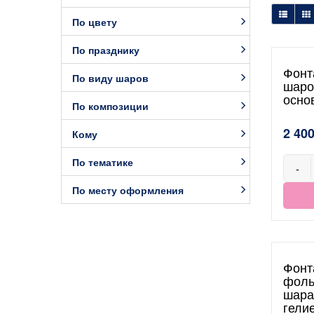
По цвету
По празднику
Фонт
По виду шаров
шаро
осно
По композиции
2 400
Кому
По тематике
-
По месту оформления
Фонт
фоль
шара
гели