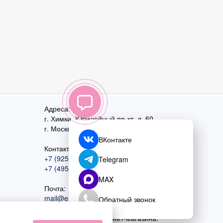
Адреса:
г. Химки, Юбилейный пр-кт, д. 60
г. Москва
,
ул. Перовская, д. 59
ВКонтакте
Контактный номер:
+7 (925) 585-74-27
Telegram
+7 (495) 970-44-75
MAX
Почта:
mail@esta-fiesta.ru
Обратный звонок
Режим работы интернет-магазина: