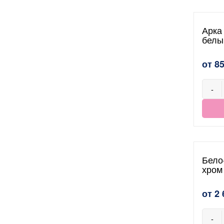
Арка
белы
от 8
-
Бело
хром
от 2 
-