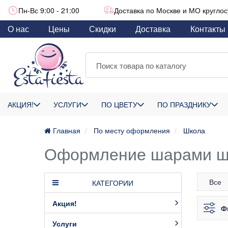
Пн-Вс 9:00 - 21:00
Доставка по Москве и МО круглос
О нас
Цены
Скидки
Доставка
Контакты
АКЦИЯ!
УСЛУГИ
ПО ЦВЕТУ
ПО ПРАЗДНИКУ
Главная
По месту оформления
Школа
Оформление шарами шк
Все
КАТЕГОРИИ
Акция!
Ф
Услуги