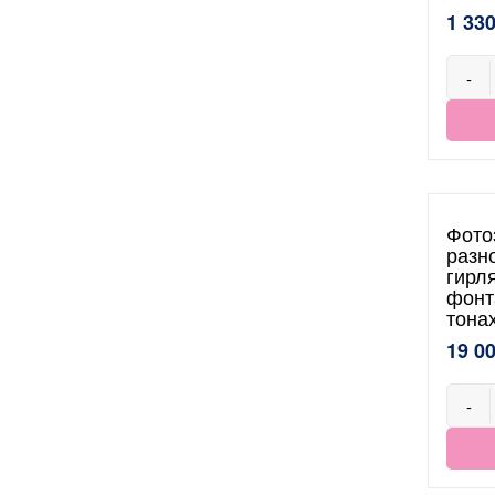
1 330
-
Фото
разн
гирл
фонт
тона
19 0
-