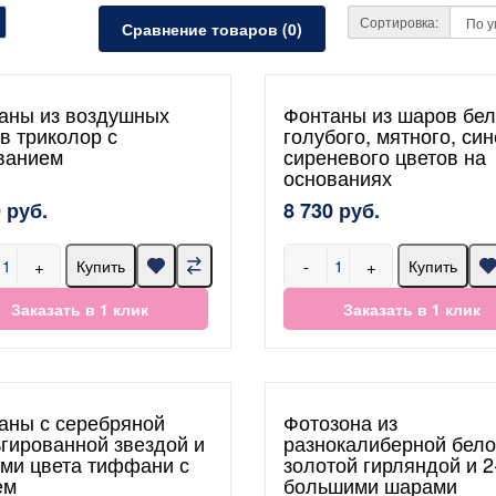
Сортировка:
Сравнение товаров (0)
аны из воздушных
Фонтаны из шаров бел
в триколор с
голубого, мятного, син
ванием
сиреневого цветов на
основаниях
 руб.
8 730 руб.
+
-
+
Купить
Купить
Заказать в 1 клик
Заказать в 1 клик
аны с серебряной
Фотозона из
гированной звездой и
разнокалиберной бело
ми цвета тиффани с
золотой гирляндой и 2
ем
большими шарами