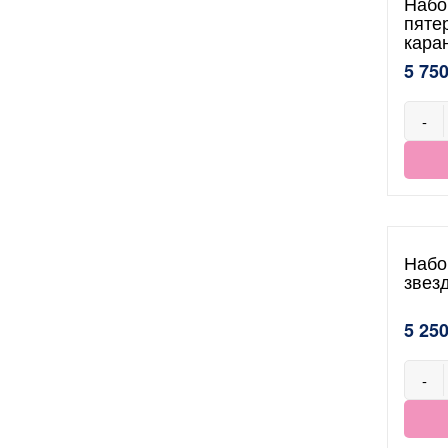
Набо
пяте
кара
5 750
-
Набо
звез
5 250
-