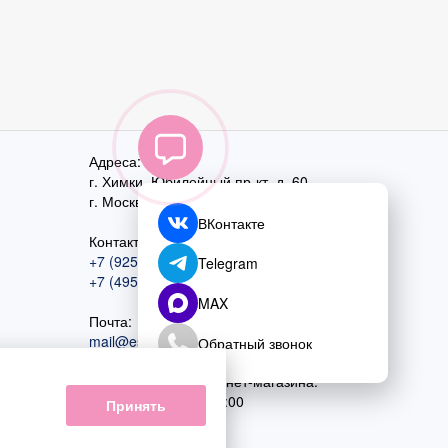
Адреса:
г. Химки, Юбилейный пр-кт, д. 60
г. Москва
,
ул. Перовская, д. 59
ВКонтакте
Контактный номер:
+7 (925) 585-74-27
Telegram
+7 (495) 970-44-75
MAX
Почта:
mail@esta-fiesta.ru
Обратный звонок
Режим работы интернет-магазина:
ПН-ВС с 09:00 до 21:00
Принять