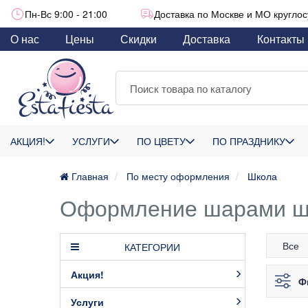
Пн-Вс 9:00 - 21:00
Доставка по Москве и МО круглос
О нас
Цены
Скидки
Доставка
Контакты
АКЦИЯ!
УСЛУГИ
ПО ЦВЕТУ
ПО ПРАЗДНИКУ
Главная
По месту оформления
Школа
Оформление шарами шк
Все
КАТЕГОРИИ
Акция!
Ф
Услуги