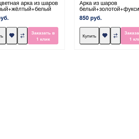
цветная арка из шаров
Арка из шаров
ный+жёлтый+белый
белый+золотой+фукс
руб.
850 руб.
Заказать в
Заказа
ть
Купить
1 клик
1 кл