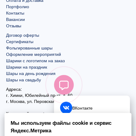
Портфолио
Контакты
Вакансии
Отзывы
Договор оферты
Сертификаты
Фольгированные шары
Оформление мероприятий
Шарики с логотипом на заказ
Шарики на праздник
Шары на день рождения
Шары на свадьбу
Адреса:
г. Химки, Юбилейный пр-кт, д. 60
г. Москва
,
ул. Перовская, д. 59
ВКонтакте
Контактный номер:
+7 (925) 585-74-27
Telegram
Мы используем файлы cookie и сервис
+7 (495) 970-44-75
Яндекс.Метрика
MAX