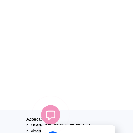
Адреса:
г. Химки, Юбилейный пр-кт, д. 60
г. Москва
,
ул. Перовская, д. 59