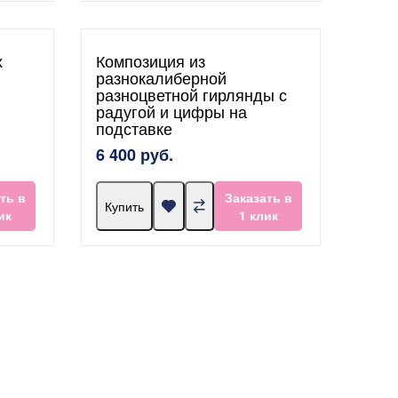
х
Композиция из
разнокалиберной
разноцветной гирлянды с
радугой и цифры на
подставке
6 400 руб.
ть в
Заказать в
Купить
ик
1 клик