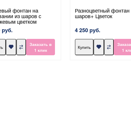
евый фонтан на
Разноцветный фонтан 
вании из шаров с
шаров+ Цветок
жевым цветком
 руб.
4 250 руб.
Заказать в
Заказа
ть
Купить
1 клик
1 кл