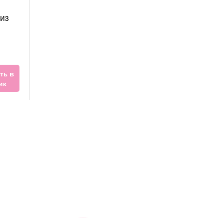
из
ть в
ик