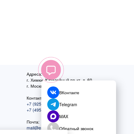
Адреса:
г. Химки, Юбилейный пр-кт, д. 60
г. Москва
,
ул. Перовская, д. 59
ВКонтакте
Контактный номер:
+7 (925) 585-74-27
Telegram
+7 (495) 970-44-75
MAX
Почта:
mail@esta-fiesta.ru
Обратный звонок