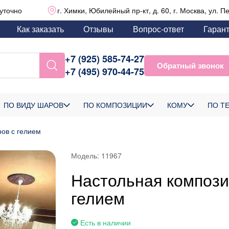
уточно
г. Химки, Юбилейный пр-кт, д. 60, г. Москва, ул. П
Как заказать
Отзывы
Вопрос-ответ
Гаран
+7 (925) 585-74-27
Обратный звонок
+7 (495) 970-44-75
ПО ВИДУ ШАРОВ
ПО КОМПОЗИЦИИ
КОМУ
ПО Т
ов с гелием
Модель:
11967
Настольная компози
гелием
Есть в наличии