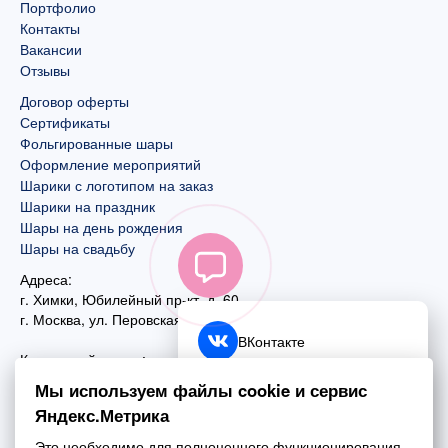
Портфолио
Контакты
Вакансии
Отзывы
Договор оферты
Сертификаты
Фольгированные шары
Оформление мероприятий
Шарики с логотипом на заказ
Шарики на праздник
Шары на день рождения
Шары на свадьбу
Адреса:
г. Химки, Юбилейный пр-кт, д. 60
г. Москва
,
ул. Перовская, д. 59
ВКонтакте
Контактный номер:
+7 (925) 585-74-27
Telegram
Мы используем файлы cookie и сервис
+7 (495) 970-44-75
Яндекс.Метрика
MAX
Почта:
Это необходимо для полноценного функционирования