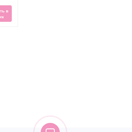
ть в
ик