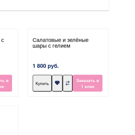
 с
Салатовые и зелёные
шары с гелием
1 800 руб.
ть в
Заказать в
Купить
ик
1 клик