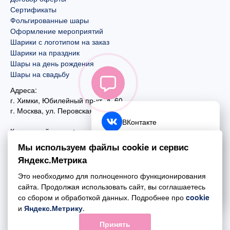
Сертификаты
Фольгированные шары
Оформление мероприятий
Шарики с логотипом на заказ
Шарики на праздник
Шары на день рождения
Шары на свадьбу
Адреса:
г. Химки, Юбилейный пр-кт, д. 60
г. Москва
,
ул. Перовская, д. 59
ВКонтакте
Контактный номер:
+7 (925) 585-74-27
Telegram
Мы используем файлы cookie и сервис
+7 (495) 970-44-75
Яндекс.Метрика
MAX
Почта:
Это необходимо для полноценного функционирования
mail@esta-fiesta.ru
Обратный звонок
сайта. Продолжая использовать сайт, вы соглашаетесь
со сбором и обработкой данных. Подробнее про
cookie
Режим работы интернет-магазина:
и
Яндекс.Метрику
.
ПН-ВС с 09:00 до 21:00
Принять