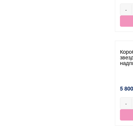
-
Коро
звез
надп
5 800
-