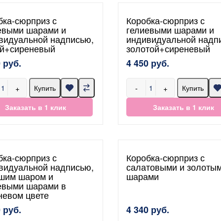
бка-сюрприз с
Коробка-сюрприз с
евыми шарами и
гелиевыми шарами и
видуальной надписью,
индивидуальной надп
й+сиреневый
золотой+сиреневый
 руб.
4 450 руб.
+
-
+
Купить
Купить
Заказать в 1 клик
Заказать в 1 клик
бка-сюрприз с
Коробка-сюрприз с
видуальной надписью,
салатовыми и золоты
шим шаром и
шарами
евыми шарами в
невом цвете
 руб.
4 340 руб.