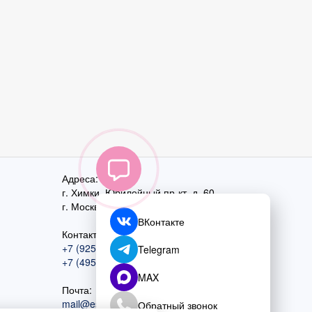
Адреса:
г. Химки, Юбилейный пр-кт, д. 60
г. Москва
,
ул. Перовская, д. 59
ВКонтакте
Контактный номер:
+7 (925) 585-74-27
Telegram
+7 (495) 970-44-75
MAX
Почта:
mail@esta-fiesta.ru
Обратный звонок