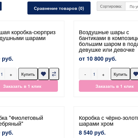
Сортировка:
Сравнение товаров (0)
шая коробка-сюрприз
Воздушные шары с
здушными шарами
бантиками в композиц
большим шаром в под
девушке или девочке
 руб.
от 10 800 руб.
+
-
+
Купить
Купить
Заказать в 1 клик
Заказать в 1 клик
бка "Фиолетовый
Коробка с чёрно-золо
ебряный"
шарами хром
 руб.
8 540 руб.