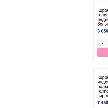
Коро
гели
инди
белы
3 850
-
Коро
инди
боль
гели
сире
7 430