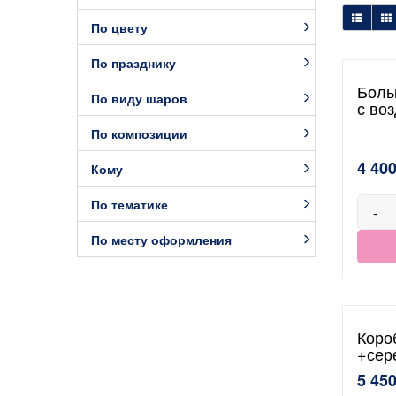
По цвету
По празднику
Боль
По виду шаров
с во
По композиции
4 400
Кому
По тематике
-
По месту оформления
Коро
+сер
5 450