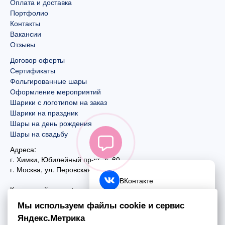
Оплата и доставка
Портфолио
Контакты
Вакансии
Отзывы
Договор оферты
Сертификаты
Фольгированные шары
Оформление мероприятий
Шарики с логотипом на заказ
Шарики на праздник
Шары на день рождения
Шары на свадьбу
Адреса:
г. Химки, Юбилейный пр-кт, д. 60
г. Москва
,
ул. Перовская, д. 59
ВКонтакте
Контактный номер:
+7 (925) 585-74-27
Telegram
Мы используем файлы cookie и сервис
+7 (495) 970-44-75
Яндекс.Метрика
MAX