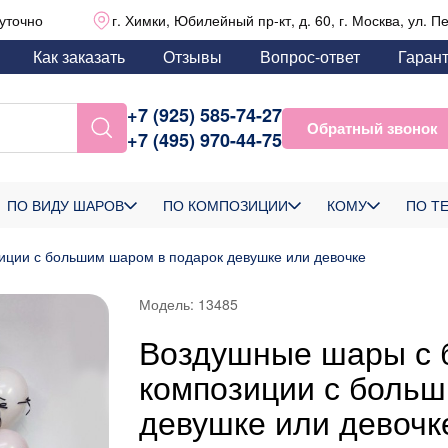
уточно
г. Химки, Юбилейный пр-кт, д. 60, г. Москва, ул. П
Как заказать
Отзывы
Вопрос-ответ
Гаран
+7 (925) 585-74-27
Обратный звонок
+7 (495) 970-44-75
ПО ВИДУ ШАРОВ
ПО КОМПОЗИЦИИ
КОМУ
ПО Т
иции с большим шаром в подарок девушке или девочке
Модель:
13485
Воздушные шары с 
композиции с больш
девушке или девочк