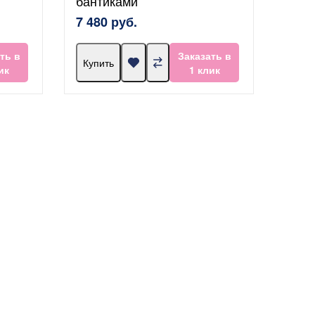
бантиками
7 480 руб.
ть в
Заказать в
Купить
ик
1 клик