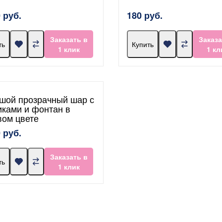
 руб.
180 руб.
Заказать в
Заказа
ть
Купить
1 клик
1 кл
шой прозрачный шар с
иками и фонтан в
вом цвете
 руб.
Заказать в
ть
1 клик