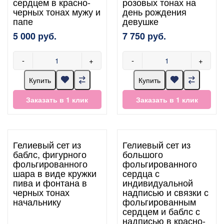
сердцем в красно-
розовых тонах на
черных тонах мужу и
день рождения
папе
девушке
5 000 руб.
7 750 руб.
-
+
-
+
Купить
Купить
Заказать в 1 клик
Заказать в 1 клик
Гелиевый сет из
Гелиевый сет из
баблс, фигурного
большого
фольгированного
фольгированного
шара в виде кружки
сердца с
пива и фонтана в
индивидуальной
черных тонах
надписью и связки с
начальнику
фольгированным
сердцем и баблс с
надписью в красно-