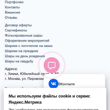
Портфолио
Контакты
Вакансии
Отзывы
Договор оферты
Сертификаты
Фольгированные шары
Оформление мероприятий
Шарики с логотипом на заказ
Шарики на праздник
Шары на день рождения
Шары на свадьбу
Адреса:
г. Химки, Юбилейный пр-кт, д. 60
г. Москва
,
ул. Перовская, д. 59
ВКонтакте
Контактный номер:
+7 (925) 585-74-27
Telegram
Мы используем файлы cookie и сервис
+7 (495) 970-44-75
Яндекс.Метрика
MAX
Почта:
Это необходимо для полноценного функционирования