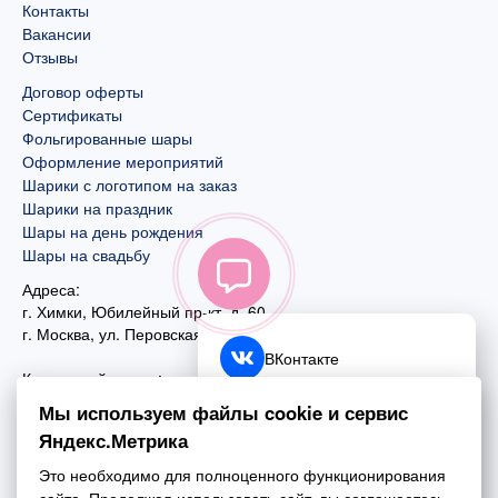
Контакты
Вакансии
Отзывы
Договор оферты
Сертификаты
Фольгированные шары
Оформление мероприятий
Шарики с логотипом на заказ
Шарики на праздник
Шары на день рождения
Шары на свадьбу
Адреса:
г. Химки, Юбилейный пр-кт, д. 60
г. Москва
,
ул. Перовская, д. 59
ВКонтакте
Контактный номер:
+7 (925) 585-74-27
Telegram
Мы используем файлы cookie и сервис
+7 (495) 970-44-75
Яндекс.Метрика
MAX
Почта:
Это необходимо для полноценного функционирования
mail@esta-fiesta.ru
Обратный звонок