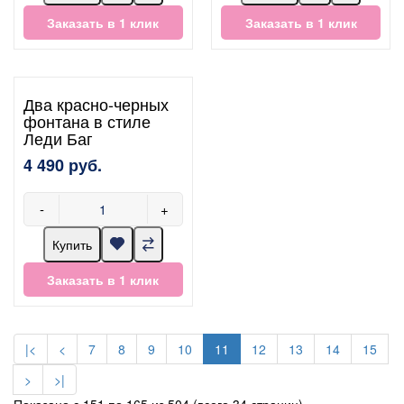
Заказать в 1 клик
Заказать в 1 клик
Два красно-черных
фонтана в стиле
Леди Баг
4 490 руб.
-
+
Купить
Заказать в 1 клик
|<
<
7
8
9
10
11
12
13
14
15
>
>|
Показано с 151 по 165 из 504 (всего 34 страниц)